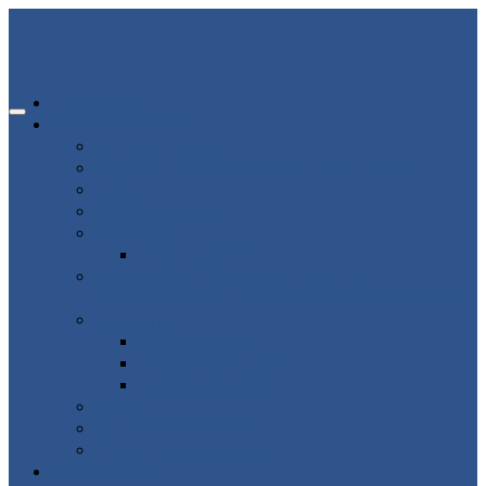
ГЛАВНАЯ
ИНФОРМАЦИЯ
80-летие победы
Помощь участникам СВО и членам их семей
Новости
Об организации
Пациенту
Платные услуги
ВНИМАНИЕ ВРАЧАМ АКУШЕРАМ-
ГИНЕКОЛОГАМ ВЛАДИМИРСКОЙ ОБЛАСТИ!
Структура
Подразделения
Руководящий состав
Кадровый состав
Отзывы
Медицинский туризм
Рекомендуемые ресурсы
ВАКАНСИИ