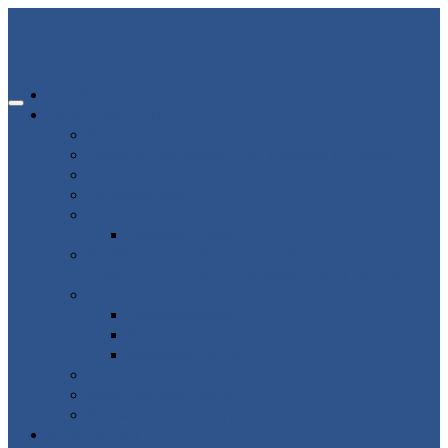
ГЛАВНАЯ
ИНФОРМАЦИЯ
80-летие победы
Помощь участникам СВО и членам их семей
Новости
Об организации
Пациенту
Платные услуги
ВНИМАНИЕ ВРАЧАМ АКУШЕРАМ-
ГИНЕКОЛОГАМ ВЛАДИМИРСКОЙ ОБЛАСТИ!
Структура
Подразделения
Руководящий состав
Кадровый состав
Отзывы
Медицинский туризм
Рекомендуемые ресурсы
ВАКАНСИИ