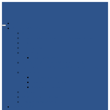
ГЛАВНАЯ
ИНФОРМАЦИЯ
80-летие победы
Помощь участникам СВО и членам их семей
Новости
Об организации
Пациенту
Платные услуги
ВНИМАНИЕ ВРАЧАМ АКУШЕРАМ-
ГИНЕКОЛОГАМ ВЛАДИМИРСКОЙ ОБЛАСТИ!
Структура
Подразделения
Руководящий состав
Кадровый состав
Отзывы
Медицинский туризм
Рекомендуемые ресурсы
ВАКАНСИИ