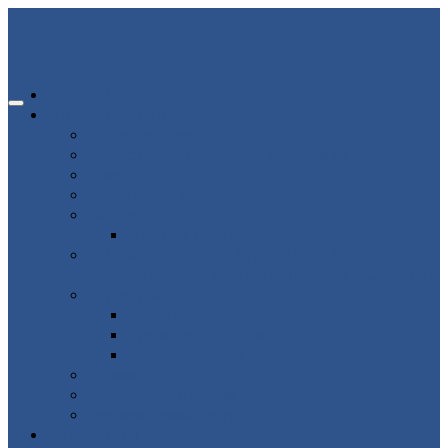
ГЛАВНАЯ
ИНФОРМАЦИЯ
80-летие победы
Помощь участникам СВО и членам их семей
Новости
Об организации
Пациенту
Платные услуги
ВНИМАНИЕ ВРАЧАМ АКУШЕРАМ-
ГИНЕКОЛОГАМ ВЛАДИМИРСКОЙ ОБЛАСТИ!
Структура
Подразделения
Руководящий состав
Кадровый состав
Отзывы
Медицинский туризм
Рекомендуемые ресурсы
ВАКАНСИИ