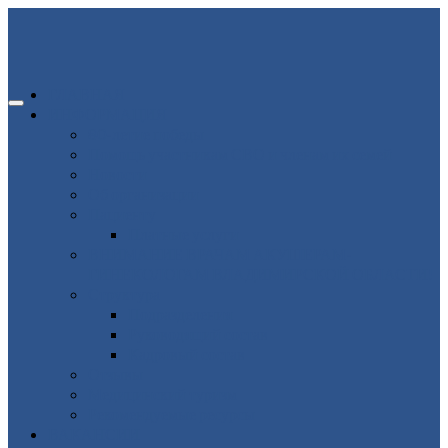
ГЛАВНАЯ
ИНФОРМАЦИЯ
80-летие победы
Помощь участникам СВО и членам их семей
Новости
Об организации
Пациенту
Платные услуги
ВНИМАНИЕ ВРАЧАМ АКУШЕРАМ-
ГИНЕКОЛОГАМ ВЛАДИМИРСКОЙ ОБЛАСТИ!
Структура
Подразделения
Руководящий состав
Кадровый состав
Отзывы
Медицинский туризм
Рекомендуемые ресурсы
ВАКАНСИИ