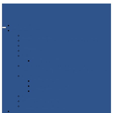
ГЛАВНАЯ
ИНФОРМАЦИЯ
80-летие победы
Помощь участникам СВО и членам их семей
Новости
Об организации
Пациенту
Платные услуги
ВНИМАНИЕ ВРАЧАМ АКУШЕРАМ-
ГИНЕКОЛОГАМ ВЛАДИМИРСКОЙ ОБЛАСТИ!
Структура
Подразделения
Руководящий состав
Кадровый состав
Отзывы
Медицинский туризм
Рекомендуемые ресурсы
ВАКАНСИИ