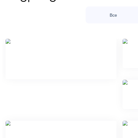
Все
Консультативный кабинет
врача-акушера-гинеколога для
беременных женщин