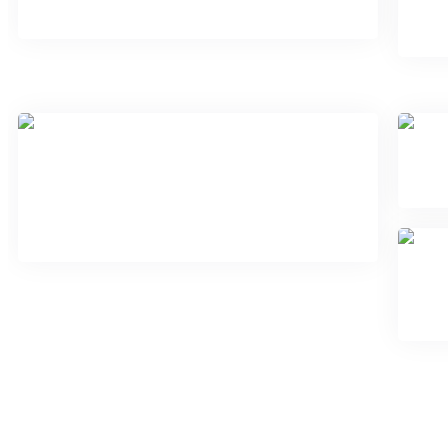
Гинекологическое отделение
О
Отделение патологии
новорожденных и
недоношенных детей (2 этап
выхаживания)