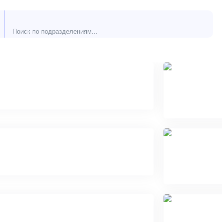
Приемное отделение
Акуш
патол
Родовое отделение
Акушерс