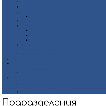
Новости
Об организации
Пациенту
Платные услуги
ВНИМАНИЕ ВРАЧАМ АКУШЕРАМ-ГИНЕКОЛОГ
Структура
Подразделения
Руководящий состав
Кадровый состав
Отзывы
Медицинский туризм
Рекомендуемые ресурсы
ВАКАНСИИ
ДОКУМЕНТЫ
Нормативные документы
Лицензии
КОНТАКТЫ
Контакты центра
Страховые организации
Органы исполнительной власти
Подразделения