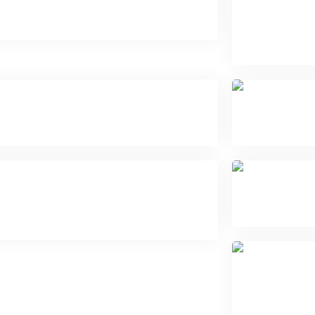
тделение анестезиологии-
Отдел
реанимации
интенс
новоро
Отделение новорожденных
Клинико-диагностическая
Стерили
лаборатория
Об
меди