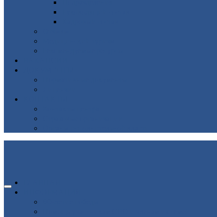
Подразделения
Руководящий состав
Кадровый состав
Отзывы
Медицинский туризм
Рекомендуемые ресурсы
ВАКАНСИИ
ДОКУМЕНТЫ
Нормативные документы
Лицензии
КОНТАКТЫ
Контакты центра
Страховые организации
Органы исполнительной власти
ГЛАВНАЯ
ИНФОРМАЦИЯ
80-летие победы
Помощь участникам СВО и членам их семей