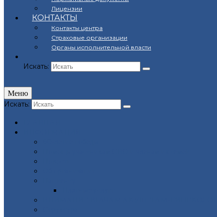
Лицензии
КОНТАКТЫ
Контакты центра
Страховые организации
Органы исполнительной власти
Искать:
Меню
Искать:
ГЛАВНАЯ
ИНФОРМАЦИЯ
80-летие победы
Помощь участникам СВО и членам их семей
Новости
Об организации
Пациенту
Платные услуги
ВНИМАНИЕ ВРАЧАМ АКУШЕРАМ-ГИНЕКОЛОГ
Структура