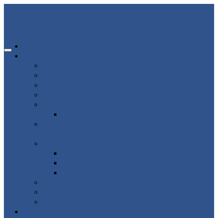
ГЛАВНАЯ
ИНФОРМАЦИЯ
80-летие победы
Помощь участникам СВО и членам их семей
Новости
Об организации
Пациенту
Платные услуги
ВНИМАНИЕ ВРАЧАМ АКУШЕРАМ-
ГИНЕКОЛОГАМ ВЛАДИМИРСКОЙ ОБЛАСТИ!
Структура
Подразделения
Руководящий состав
Кадровый состав
Отзывы
Медицинский туризм
Рекомендуемые ресурсы
ВАКАНСИИ