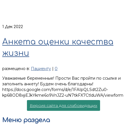
1
Дек 2022
Анкета оценки качества
жизни
размещено в:
Пациенту
|
0
Уважаемые беременные! Прости Вас пройти по ссылке и
заполнить анкету! Будем очень благодарны!
https://docs.google.com/forms/d/e/1FAIpQLSdt2Zu0-
kp68OD8xjiEJkYkme6o9VnJZ2-uN7tkFX7CtlduWA/viewform
Версия сайта для слабовидящих
Меню раздела