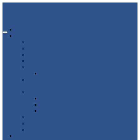
ГЛАВНАЯ
ИНФОРМАЦИЯ
80-летие победы
Помощь участникам СВО и членам их семей
Новости
Об организации
Пациенту
Платные услуги
ВНИМАНИЕ ВРАЧАМ АКУШЕРАМ-
ГИНЕКОЛОГАМ ВЛАДИМИРСКОЙ ОБЛАСТИ!
Структура
Подразделения
Руководящий состав
Кадровый состав
Отзывы
Медицинский туризм
Рекомендуемые ресурсы
ВАКАНСИИ