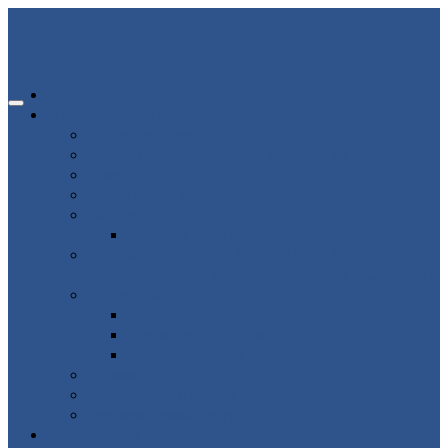
ГЛАВНАЯ
ИНФОРМАЦИЯ
80-летие победы
Помощь участникам СВО и членам их семей
Новости
Об организации
Пациенту
Платные услуги
ВНИМАНИЕ ВРАЧАМ АКУШЕРАМ-
ГИНЕКОЛОГАМ ВЛАДИМИРСКОЙ ОБЛАСТИ!
Структура
Подразделения
Руководящий состав
Кадровый состав
Отзывы
Медицинский туризм
Рекомендуемые ресурсы
ВАКАНСИИ