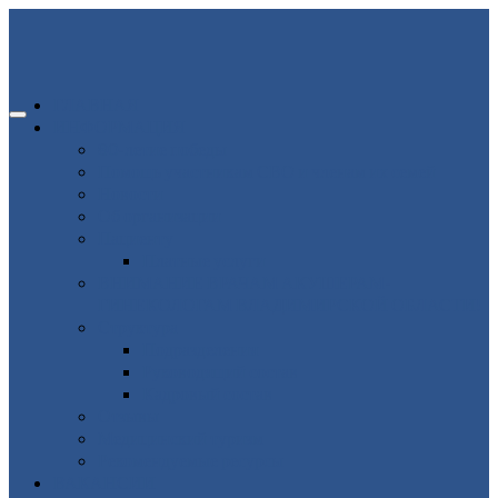
ГЛАВНАЯ
ИНФОРМАЦИЯ
80-летие победы
Помощь участникам СВО и членам их семей
Новости
Об организации
Пациенту
Платные услуги
ВНИМАНИЕ ВРАЧАМ АКУШЕРАМ-
ГИНЕКОЛОГАМ ВЛАДИМИРСКОЙ ОБЛАСТИ!
Структура
Подразделения
Руководящий состав
Кадровый состав
Отзывы
Медицинский туризм
Рекомендуемые ресурсы
ВАКАНСИИ