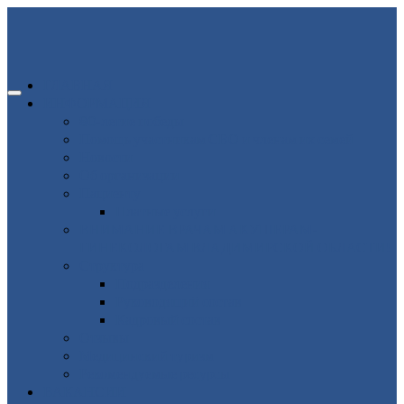
ГЛАВНАЯ
ИНФОРМАЦИЯ
80-летие победы
Помощь участникам СВО и членам их семей
Новости
Об организации
Пациенту
Платные услуги
ВНИМАНИЕ ВРАЧАМ АКУШЕРАМ-
ГИНЕКОЛОГАМ ВЛАДИМИРСКОЙ ОБЛАСТИ!
Структура
Подразделения
Руководящий состав
Кадровый состав
Отзывы
Медицинский туризм
Рекомендуемые ресурсы
ВАКАНСИИ