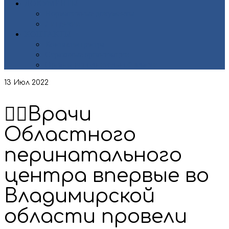
ДОКУМЕНТЫ
Нормативные документы
Лицензии
КОНТАКТЫ
Контакты центра
Страховые организации
Органы исполнительной власти
13
Июл 2022
👩‍⚕Врачи
Областного
перинатального
центра впервые во
Владимирской
области провели