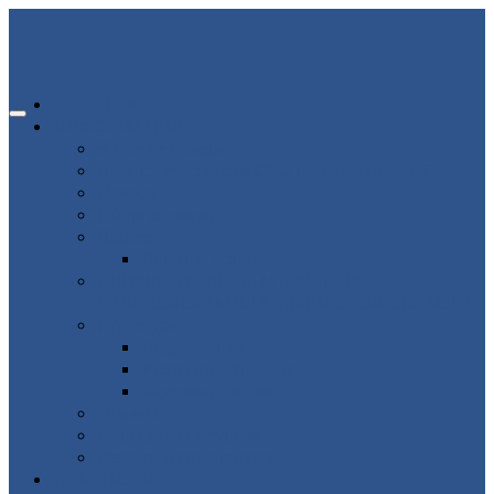
ГЛАВНАЯ
ИНФОРМАЦИЯ
80-летие победы
Помощь участникам СВО и членам их семей
Новости
Об организации
Пациенту
Платные услуги
ВНИМАНИЕ ВРАЧАМ АКУШЕРАМ-
ГИНЕКОЛОГАМ ВЛАДИМИРСКОЙ ОБЛАСТИ!
Структура
Подразделения
Руководящий состав
Кадровый состав
Отзывы
Медицинский туризм
Рекомендуемые ресурсы
ВАКАНСИИ