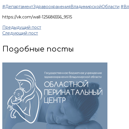
#ДепартаментЗдравоохраненияВладимирскойОбласти
#Вл
https://vk.com/wall-125686556_9515
Предыдущий пост
Следующий пост
Подобные посты