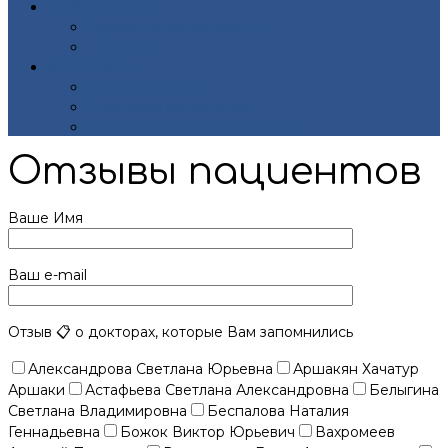
ДОКУМЕНТЫ
Нормативные документы
Лицензии
КОНТАКТЫ
Контакты центра
Страховые организации
Органы исполнительной власти
Отзывы пациентов
Ваше Имя
Ваш e-mail
Отзыв 📋 о докторах, которые Вам запомнились
Александрова Светлана Юрьевна
Аршакян Хачатур
Аршаки
Астафьева Светлана Александровна
Белыгина
Светлана Владимировна
Беспалова Наталия
Геннадьевна
Божок Виктор Юрьевич
Вахромеев