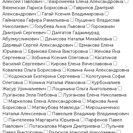
Алексей Павлович
Вахромеева Елена Александровна
Вяземская Лариса Борисовна
Гаврилов Дмитрий
Александрович
Гагай Ксения Владимировна
Гаймалова Гафира Рамильевна
Глущенко Владислав
Николаевич
Голубева Анна Львовна
Горожанин
Дмитрий Сергеевич
Далгатов Гаджимурад
Абулмуслимович
Денисова Наталья Михайловна
Дерявый Сергей Александрович
Ермакова Елена
Юрьевна
Ефимова Елена Викторовна
Женова Яна
Сергеевна
Зобнина Ксения Олеговна
Касатиков
Василий Сергеевич
Кирова Елена Вячеславовна
Ковалева Ольга Борисовна
Ковина Анна Александровна
Кодомская Екатерина Сергеевна
Колотухина Софья
Олеговна
Комина Наталья Ивановна
Курбоналиев
Жасур Уриналиевич
Лощинина Ольга Анатольевна
Лузганова Элла Глебовна
Лузганова Елена Николаевна
Маркелова Елена Александровна
Маркова Анна
Борисовна
Матякубова Мавлюда
Мирошниченко
Наталья Алексеевна
Павельев Владимир Владимирович
Пантелеева Маргарита Юрьевна
Парфенов Павел
Павлович
Потаскалова Мария Дмитриевна
Пульчев
Павел Викторович
Радюков Николай Николаевич