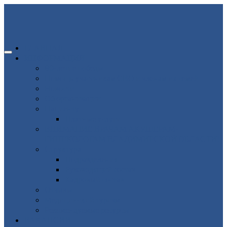
ГЛАВНАЯ
ИНФОРМАЦИЯ
80-летие победы
Помощь участникам СВО и членам их семей
Новости
Об организации
Пациенту
Платные услуги
ВНИМАНИЕ ВРАЧАМ АКУШЕРАМ-
ГИНЕКОЛОГАМ ВЛАДИМИРСКОЙ ОБЛАСТИ!
Структура
Подразделения
Руководящий состав
Кадровый состав
Отзывы
Медицинский туризм
Рекомендуемые ресурсы
ВАКАНСИИ