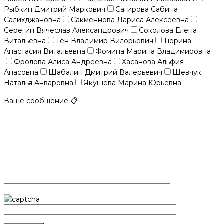
Рыбкин Дмитрий Маркович
Сагирова Сабина
Салихджановна
Сакменнова Лариса Алексеевна
Серегин Вячеслав Александрович
Соколова Елена
Витальевна
Тен Владимир Вилорьевич
Тюрина
Анастасия Витальевна
Фомина Марина Владимировна
Фролова Алиса Андреевна
Хасанова Альфия
Анасовна
Шабалин Дмитрий Валерьевич
Шевчук
Наталья Анваровна
Якушева Марина Юрьевна
Ваше сообщение 📋