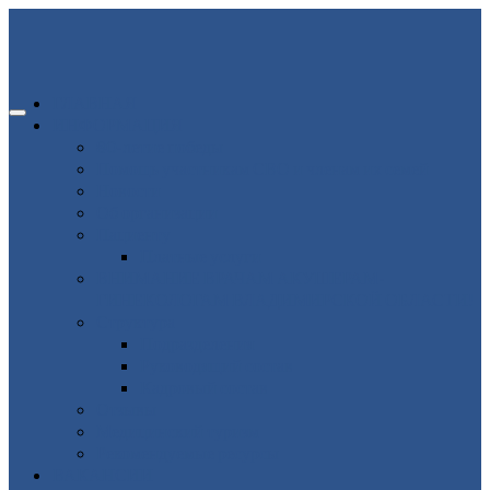
ГЛАВНАЯ
ИНФОРМАЦИЯ
80-летие победы
Помощь участникам СВО и членам их семей
Новости
Об организации
Пациенту
Платные услуги
ВНИМАНИЕ ВРАЧАМ АКУШЕРАМ-
ГИНЕКОЛОГАМ ВЛАДИМИРСКОЙ ОБЛАСТИ!
Структура
Подразделения
Руководящий состав
Кадровый состав
Отзывы
Медицинский туризм
Рекомендуемые ресурсы
ВАКАНСИИ