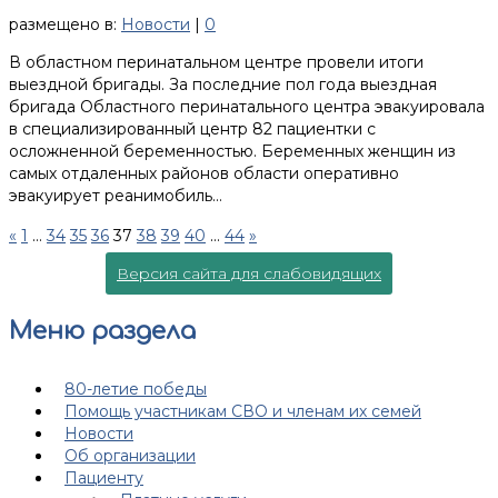
размещено в:
Новости
|
0
В областном перинатальном центре провели итоги
выездной бригады. За последние пол года выездная
бригада Областного перинатального центра эвакуировала
в специализированный центр 82 пациентки с
осложненной беременностью. Беременных женщин из
самых отдаленных районов области оперативно
эвакуирует реанимобиль…
«
1
…
34
35
36
37
38
39
40
…
44
»
Версия сайта для слабовидящих
Меню раздела
80-летие победы
Помощь участникам СВО и членам их семей
Новости
Об организации
Пациенту