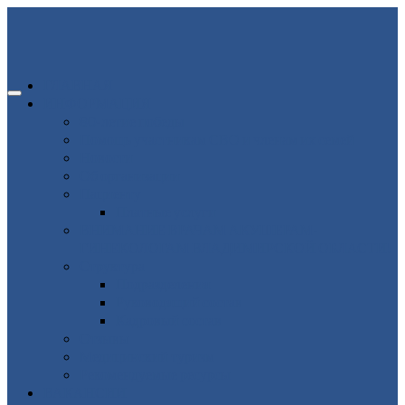
ГЛАВНАЯ
ИНФОРМАЦИЯ
80-летие победы
Помощь участникам СВО и членам их семей
Новости
Об организации
Пациенту
Платные услуги
ВНИМАНИЕ ВРАЧАМ АКУШЕРАМ-
ГИНЕКОЛОГАМ ВЛАДИМИРСКОЙ ОБЛАСТИ!
Структура
Подразделения
Руководящий состав
Кадровый состав
Отзывы
Медицинский туризм
Рекомендуемые ресурсы
ВАКАНСИИ