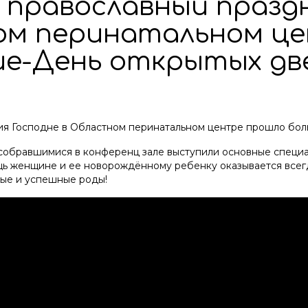
й православный праз
ом перинатальном ц
е-День открытых дв
ия Господне в Областном перинатальном центре прошло бо
ед собравшимися в конференц зале выступили основные спец
ощь женщине и ее новорождённому ребенку оказывается всегд
ные и успешные роды!