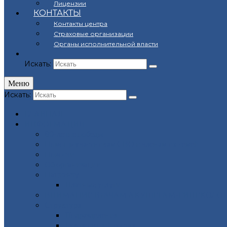
Лицензии
КОНТАКТЫ
Контакты центра
Страховые организации
Органы исполнительной власти
Искать:
Меню
Искать:
ГЛАВНАЯ
ИНФОРМАЦИЯ
80-летие победы
Помощь участникам СВО и членам их семей
Новости
Об организации
Пациенту
Платные услуги
ВНИМАНИЕ ВРАЧАМ АКУШЕРАМ-ГИНЕКОЛОГ
Структура
Подразделения
Руководящий состав