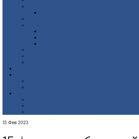
Пациенту
Платные услуги
ВНИМАНИЕ ВРАЧАМ АКУШЕРАМ-ГИНЕКОЛОГ
Структура
Подразделения
Руководящий состав
Кадровый состав
Отзывы
Медицинский туризм
Рекомендуемые ресурсы
ВАКАНСИИ
ДОКУМЕНТЫ
Нормативные документы
Лицензии
КОНТАКТЫ
Контакты центра
Страховые организации
Органы исполнительной власти
15
Фев 2023