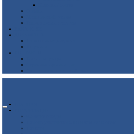
Кадровый состав
Отзывы
Медицинский туризм
Рекомендуемые ресурсы
ВАКАНСИИ
ДОКУМЕНТЫ
Нормативные документы
Лицензии
КОНТАКТЫ
Контакты центра
Страховые организации
Органы исполнительной власти
ГЛАВНАЯ
ИНФОРМАЦИЯ
80-летие победы
Помощь участникам СВО и членам их семей
Новости
Об организации