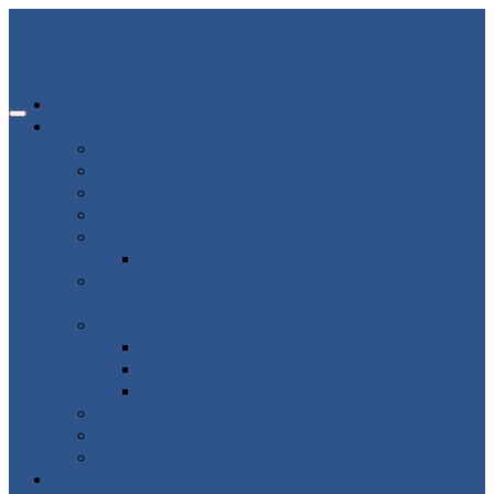
ГЛАВНАЯ
ИНФОРМАЦИЯ
80-летие победы
Помощь участникам СВО и членам их семей
Новости
Об организации
Пациенту
Платные услуги
ВНИМАНИЕ ВРАЧАМ АКУШЕРАМ-
ГИНЕКОЛОГАМ ВЛАДИМИРСКОЙ ОБЛАСТИ!
Структура
Подразделения
Руководящий состав
Кадровый состав
Отзывы
Медицинский туризм
Рекомендуемые ресурсы
ВАКАНСИИ