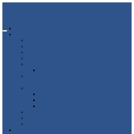
ГЛАВНАЯ
ИНФОРМАЦИЯ
80-летие победы
Помощь участникам СВО и членам их семей
Новости
Об организации
Пациенту
Платные услуги
ВНИМАНИЕ ВРАЧАМ АКУШЕРАМ-
ГИНЕКОЛОГАМ ВЛАДИМИРСКОЙ ОБЛАСТИ!
Структура
Подразделения
Руководящий состав
Кадровый состав
Отзывы
Медицинский туризм
Рекомендуемые ресурсы
ВАКАНСИИ