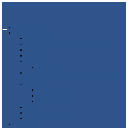
ГЛАВНАЯ
ИНФОРМАЦИЯ
80-летие победы
Помощь участникам СВО и членам их семей
Новости
Об организации
Пациенту
Платные услуги
ВНИМАНИЕ ВРАЧАМ АКУШЕРАМ-
ГИНЕКОЛОГАМ ВЛАДИМИРСКОЙ ОБЛАСТИ!
Структура
Подразделения
Руководящий состав
Кадровый состав
Отзывы
Медицинский туризм
Рекомендуемые ресурсы
ВАКАНСИИ