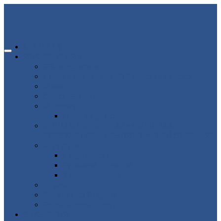
ГЛАВНАЯ
ИНФОРМАЦИЯ
80-летие победы
Помощь участникам СВО и членам их семей
Новости
Об организации
Пациенту
Платные услуги
ВНИМАНИЕ ВРАЧАМ АКУШЕРАМ-
ГИНЕКОЛОГАМ ВЛАДИМИРСКОЙ ОБЛАСТИ!
Структура
Подразделения
Руководящий состав
Кадровый состав
Отзывы
Медицинский туризм
Рекомендуемые ресурсы
ВАКАНСИИ