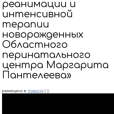
реанимации и
интенсивной
терапии
новорожденных
Областного
перинатального
центра Маргарита
Пантелеева»
размещено в:
Новости
|
0