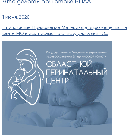
Что делать при атаке БПЛА
1 июня, 2026
Приложение Приложение Материал для размещения на
сайте МО к исх. письмо по списку рассылки _О...