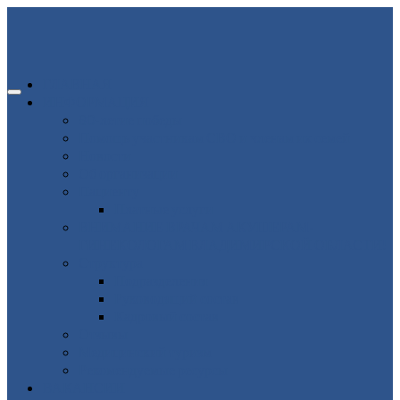
ГЛАВНАЯ
ИНФОРМАЦИЯ
80-летие победы
Помощь участникам СВО и членам их семей
Новости
Об организации
Пациенту
Платные услуги
ВНИМАНИЕ ВРАЧАМ АКУШЕРАМ-
ГИНЕКОЛОГАМ ВЛАДИМИРСКОЙ ОБЛАСТИ!
Структура
Подразделения
Руководящий состав
Кадровый состав
Отзывы
Медицинский туризм
Рекомендуемые ресурсы
ВАКАНСИИ