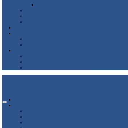
Кадровый состав
Отзывы
Медицинский туризм
Рекомендуемые ресурсы
ВАКАНСИИ
ДОКУМЕНТЫ
Нормативные документы
Лицензии
КОНТАКТЫ
Контакты центра
Страховые организации
Органы исполнительной власти
ГЛАВНАЯ
ИНФОРМАЦИЯ
80-летие победы
Помощь участникам СВО и членам их семей
Новости
Об организации