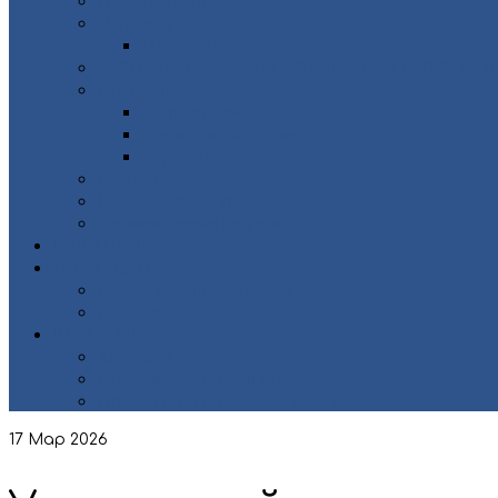
Пациенту
Платные услуги
ВНИМАНИЕ ВРАЧАМ АКУШЕРАМ-ГИНЕКОЛОГ
Структура
Подразделения
Руководящий состав
Кадровый состав
Отзывы
Медицинский туризм
Рекомендуемые ресурсы
ВАКАНСИИ
ДОКУМЕНТЫ
Нормативные документы
Лицензии
КОНТАКТЫ
Контакты центра
Страховые организации
Органы исполнительной власти
17
Мар 2026