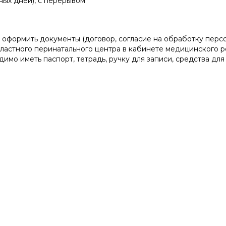
ных дней), с перерывом
 оформить документы (договор, согласие на обработку персон
стного перинатального центра в кабинете медицинского реги
о иметь паспорт, тетрадь, ручку для записи, средства для о