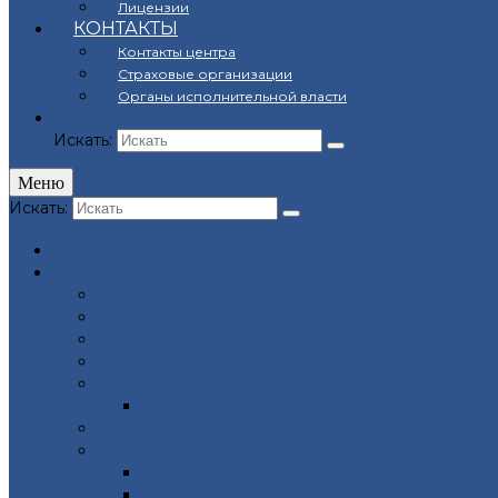
Лицензии
КОНТАКТЫ
Контакты центра
Страховые организации
Органы исполнительной власти
Искать:
Меню
Искать:
ГЛАВНАЯ
ИНФОРМАЦИЯ
80-летие победы
Помощь участникам СВО и членам их семей
Новости
Об организации
Пациенту
Платные услуги
ВНИМАНИЕ ВРАЧАМ АКУШЕРАМ-ГИНЕКОЛОГ
Структура
Подразделения
Руководящий состав