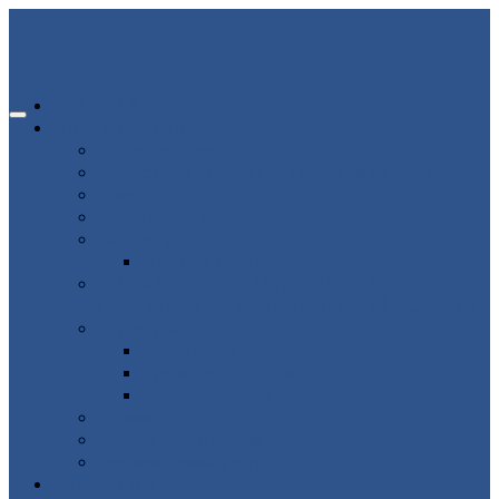
ГЛАВНАЯ
ИНФОРМАЦИЯ
80-летие победы
Помощь участникам СВО и членам их семей
Новости
Об организации
Пациенту
Платные услуги
ВНИМАНИЕ ВРАЧАМ АКУШЕРАМ-
ГИНЕКОЛОГАМ ВЛАДИМИРСКОЙ ОБЛАСТИ!
Структура
Подразделения
Руководящий состав
Кадровый состав
Отзывы
Медицинский туризм
Рекомендуемые ресурсы
ВАКАНСИИ