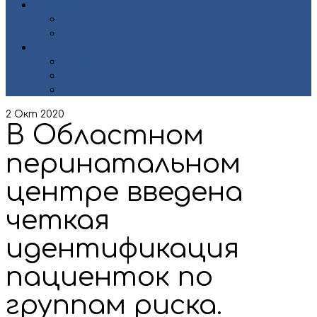
ДОКУМЕНТЫ
Нормативные документы
Лицензии
КОНТАКТЫ
Контакты центра
Страховые организации
Органы исполнительной власти
2
Окт 2020
В Областном
перинатальном
центре введена
четкая
идентификация
пациенток по
группам риска.