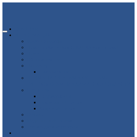
ГЛАВНАЯ
ИНФОРМАЦИЯ
80-летие победы
Помощь участникам СВО и членам их семей
Новости
Об организации
Пациенту
Платные услуги
ВНИМАНИЕ ВРАЧАМ АКУШЕРАМ-
ГИНЕКОЛОГАМ ВЛАДИМИРСКОЙ ОБЛАСТИ!
Структура
Подразделения
Руководящий состав
Кадровый состав
Отзывы
Медицинский туризм
Рекомендуемые ресурсы
ВАКАНСИИ