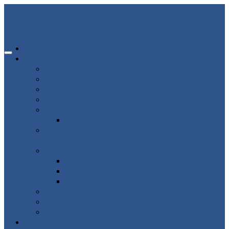
ГЛАВНАЯ
ИНФОРМАЦИЯ
80-летие победы
Помощь участникам СВО и членам их семей
Новости
Об организации
Пациенту
Платные услуги
ВНИМАНИЕ ВРАЧАМ АКУШЕРАМ-
ГИНЕКОЛОГАМ ВЛАДИМИРСКОЙ ОБЛАСТИ!
Структура
Подразделения
Руководящий состав
Кадровый состав
Отзывы
Медицинский туризм
Рекомендуемые ресурсы
ВАКАНСИИ